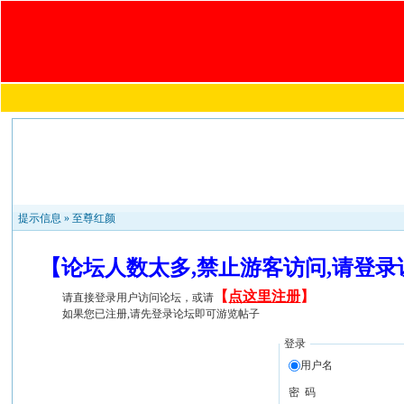
提示信息 »
至尊红颜
【论坛人数太多,禁止游客访问,请登
【
点这里注册
】
请直接登录用户访问论坛，或请
如果您已注册,请先登录论坛即可游览帖子
登录
用户名
密 码