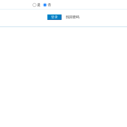
是
否
找回密码