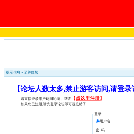
提示信息 »
至尊红颜
【论坛人数太多,禁止游客访问,请登
【
点这里注册
】
请直接登录用户访问论坛，或请
如果您已注册,请先登录论坛即可游览帖子
登录
用户名
密 码