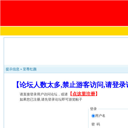
提示信息 »
至尊红颜
【论坛人数太多,禁止游客访问,请登
【
点这里注册
】
请直接登录用户访问论坛，或请
如果您已注册,请先登录论坛即可游览帖子
登录
用户名
密 码