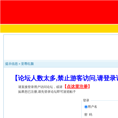
提示信息 »
至尊红颜
【论坛人数太多,禁止游客访问,请登
【
点这里注册
】
请直接登录用户访问论坛，或请
如果您已注册,请先登录论坛即可游览帖子
登录
用户名
密 码