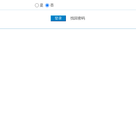
是
否
找回密码