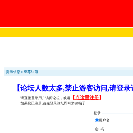
提示信息 »
至尊红颜
【论坛人数太多,禁止游客访问,请登
【
点这里注册
】
请直接登录用户访问论坛，或请
如果您已注册,请先登录论坛即可游览帖子
登录
用户名
密 码