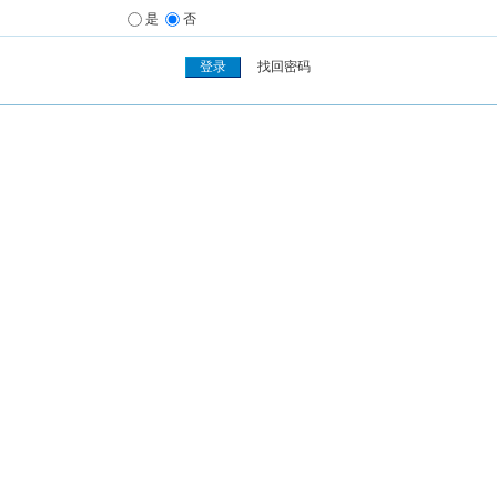
是
否
找回密码