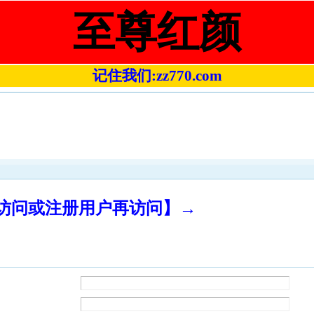
至尊红颜
记住我们:zz770.com
录访问或注册用户再访问】→