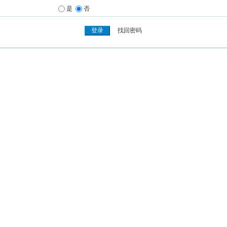
是
否
找回密码