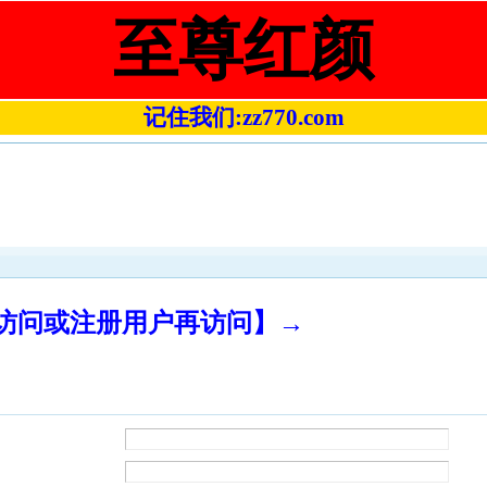
至尊红颜
记住我们:zz770.com
录访问或注册用户再访问】→