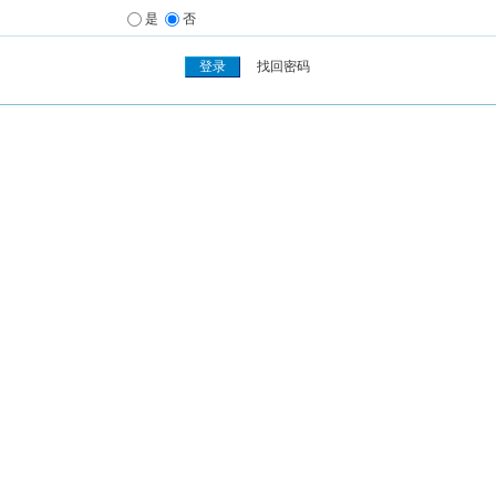
是
否
找回密码