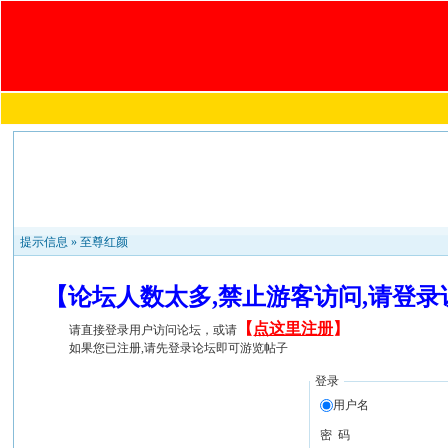
提示信息 »
至尊红颜
【论坛人数太多,禁止游客访问,请登
【
点这里注册
】
请直接登录用户访问论坛，或请
如果您已注册,请先登录论坛即可游览帖子
登录
用户名
密 码