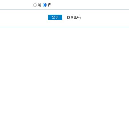
是
否
找回密码