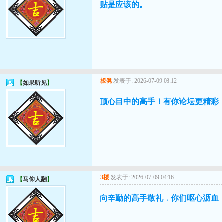
贴是应该的。
板凳
发表于: 2026-07-09 08:12
【
如果听见
】
顶心目中的高手！有你论坛更精彩
3楼
发表于: 2026-07-09 04:16
【
马仰人翻
】
向辛勤的高手敬礼，你们呕心沥血