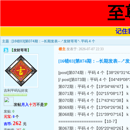
至
记住我
主题 :
[16错03]第074期：--长期发表--↗发财哥哥↖平码 4 个
楼主
发表于: 2026-07-07 22:33
【
发财哥哥
】
[16错03]第074期：--长期发表--
[post]第074期：平码 4 个【38*26*31*4
[/ post]第073期：平码 4 个【04*49*08*3
第072期：平码 4 个【19*34*46*47】 k 
吉利平码坛好友
第071期：平码 4 个【02*15*08*17】 k 
第070期：平码 4 个【17*43*41*38】 k 
发帖
月入
十万
不是
梦
第069期：平码 4 个【13*04*26*36】 k 
发贴:
0
第068期：平码 4 个【21*39*07*16】 k 
元宝:
0
个
===================【10-7】
262
吉币:
元
第067期：平码 4 个【05*20*40*26】 k 
贡献值:
287
点