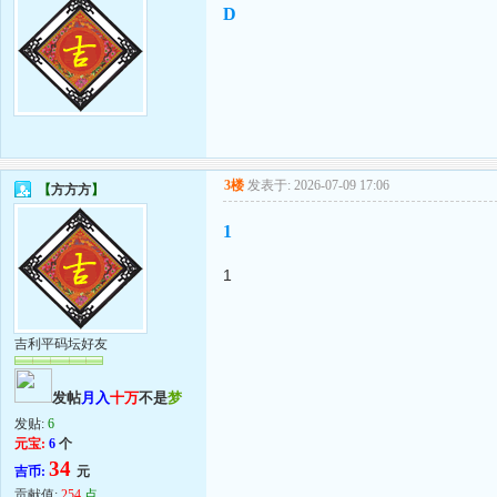
D
3楼
发表于: 2026-07-09 17:06
【
方方方
】
1
1
吉利平码坛好友
发帖
月入
十万
不是
梦
发贴:
6
元宝:
6
个
34
吉币:
元
贡献值:
254
点