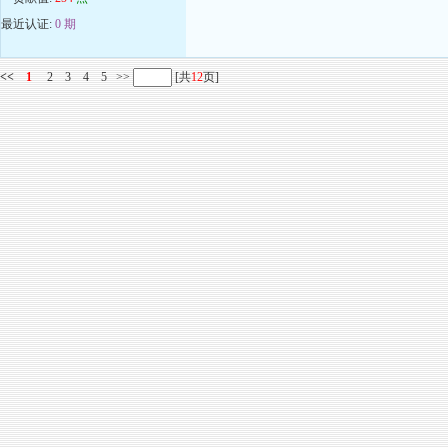
最近认证:
0 期
<<
1
2
3
4
5
>>
[共
12
页]