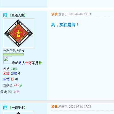
沙发
发表于: 2026-07-09 19:53
【
豪迈人生
】
高，实在是高！
吉利平码坛好友
发帖
月入
十万
不是
梦
发贴:
2480
元宝:
2480
个
0
吉币:
元
贡献值:
413
点
最近认证:
0 期
板凳
发表于: 2026-07-09 17:53
【
一刻千金
】