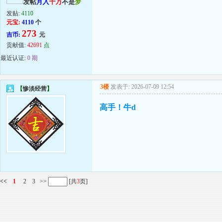
发帖
月入
十万
不是
梦
发贴:
4110
元宝:
4110
个
273
吉币:
元
贡献值:
42691
点
最近认证:
0 期
3楼
发表于: 2026-07-09 12:54
【
惨淡经营
】
高手！牛d
<<
1
2
3
>>
[共
3
页]