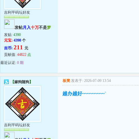
吉利平码坛好友
发帖
月入
十万
不是
梦
发贴:
4390
元宝:
4390
个
211
吉币:
元
贡献值:
44822
点
最近认证:
0 期
板凳
发表于: 2026-07-09 13:54
【
嫁狗随狗
】
越办越好~~~~~~~~~`
吉利平码坛好友