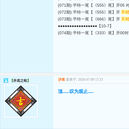
(071期):平特一尾【《555》尾】开05 
(072期):平特一尾【《555》尾】开
不
(073期):平特一尾【《666》尾】开
不
●●●●●●●●●●●●●●●●●【10-7】
(074期):平特一尾【《333》尾】开00对
沙发
发表于: 2026-07-09 15:33
【
井底之蛙
】
顶......叹为观止.....