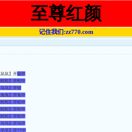
至尊红颜
记住我们:zz770.com
鼠鼠鼠】开
鼠中
蛇蛇蛇】开
蛇中
马马马】开
错
兔兔兔】开
兔中
蛇蛇蛇】开
蛇中
蛇蛇蛇】开
蛇中
蛇蛇蛇】开
蛇中
马马马】开
马中
羊羊羊】开
??中