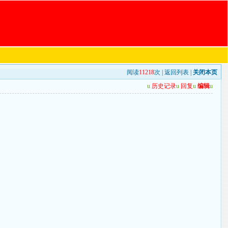
阅读
11218
次 |
返回列表
|
关闭本页
u
历史记录
u
回复
u
编辑
u