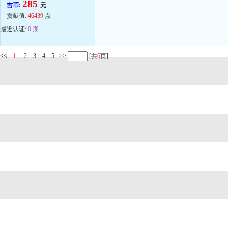
285
吉币:
元
贡献值:
46439
点
最近认证:
0 期
<<
1
2
3
4
5
>>
[共
6
页]