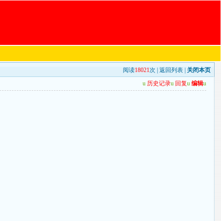
阅读
18021
次 |
返回列表
|
关闭本页
u
历史记录
u
回复
u
编辑
u