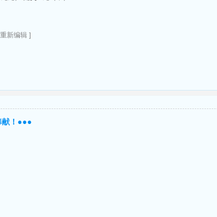
2重新编辑 ]
献！●●●