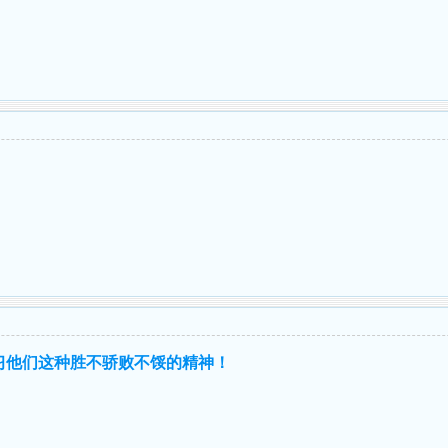
习他们这种胜不骄败不馁的精神！