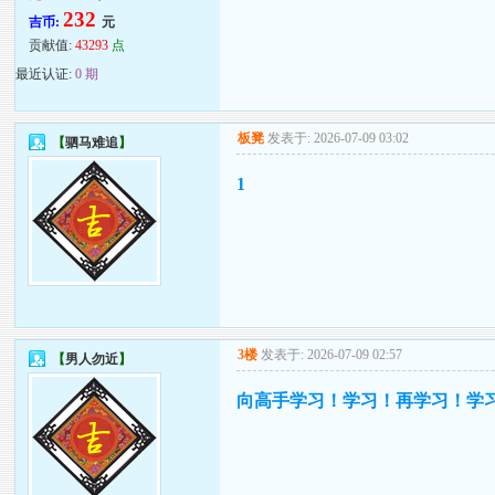
232
吉币:
元
贡献值:
43293
点
最近认证:
0 期
板凳
发表于: 2026-07-09 03:02
【
驷马难追
】
1
3楼
发表于: 2026-07-09 02:57
【
男人勿近
】
向高手学习！学习！再学习！学