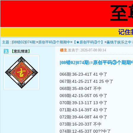
至
记住我
主题 :
[08错02]074期:≡原创平码③个期期中≡【★原创平码③个】≡赢钱于娱乐之中
楼主
发表于: 2026-07-08 00:14
【
意乱情迷
】
[08错02]074期:≡原创平码③
066期:36-23-41T 41 中了
067期:41-25-21T 41 25 中了
068期:35-49-04T 不中
069期:42-15-05T 05 中了
070期:39-13-11T 13 中了
071期:43-14-39T 43 中了
072期:39-44-08T 44 中了
073期:16-20-33T 不中
074期:12-45-33T 00??中了