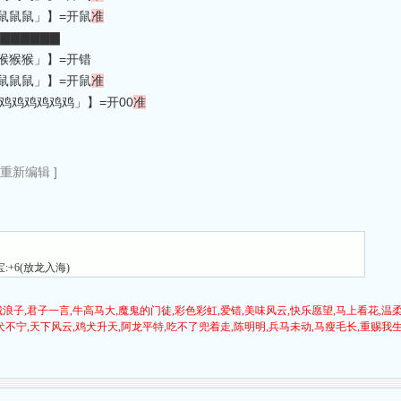
鼠鼠鼠鼠鼠」】=开鼠
准
▇▇▇▇▇▇▇
猴猴猴猴猴」】=开错
鼠鼠鼠鼠鼠」】=开鼠
准
==【「鸡鸡鸡鸡鸡鸡」】=开00
准
9重新编辑 ]
:+6(放龙入海)
浪子,君子一言,牛高马大,魔鬼的门徒,彩色彩虹,爱错,美味风云,快乐愿望,马上看花,温
犬不宁,天下风云,鸡犬升天,阿龙平特,吃不了兜着走,陈明明,兵马未动,马瘦毛长,重赐我