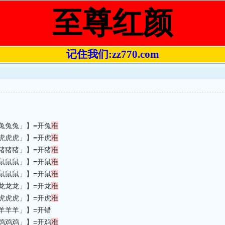
至尊红颜
记住我们:zz770.com
兔兔兔兔兔」】=开兔
准
虎虎虎虎虎」】=开虎
准
猪猪猪猪猪」】=开猪
准
鼠鼠鼠鼠鼠」】=开鼠
准
鼠鼠鼠鼠鼠」】=开鼠
准
龙龙龙龙龙」】=开龙
准
虎虎虎虎虎」】=开虎
准
羊羊羊羊羊」】=开错
鸡鸡鸡鸡鸡」】=开鸡
准