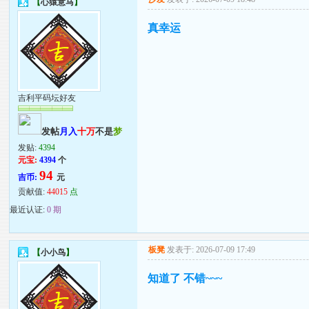
【
心猿意马
】
真幸运
吉利平码坛好友
发帖
月入
十万
不是
梦
发贴:
4394
元宝:
4394
个
94
吉币:
元
贡献值:
44015
点
最近认证:
0 期
板凳
发表于: 2026-07-09 17:49
【
小小鸟
】
知道了 不错~~~