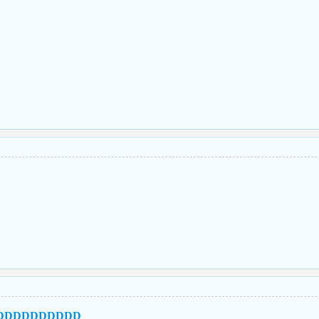
DDDDDDDDDD