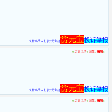
赏元宝
投诉举报
支持高手→打赏6元宝起
u
历史记录
u
回复
u
编辑
u
赏元宝
投诉举报
支持高手→打赏6元宝起
u
历史记录
u
回复
u
编辑
u