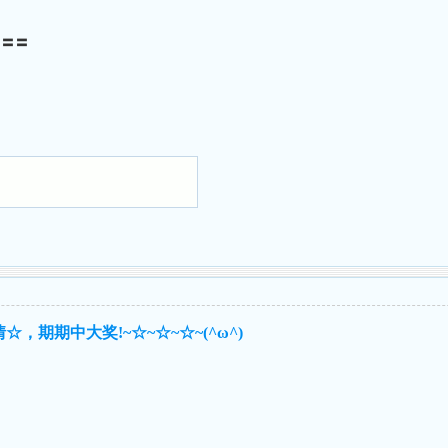
〓〓〓
期期中大奖!~☆~☆~☆~(^ω^)