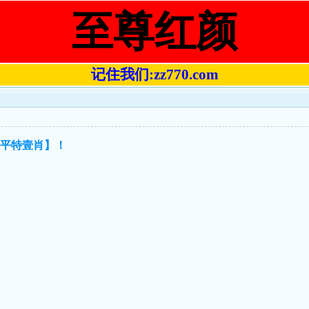
至尊红颜
记住我们:zz770.com
″【平特壹肖】！