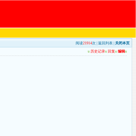
阅读
21914
次 |
返回列表
|
关闭本页
u
历史记录
u
回复
u
编辑
u