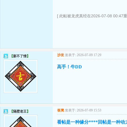
[ 此帖被龙虎真经在2026-07-08 00:47
沙发
发表于: 2026-07-09 17:29
【
新不了情
】
高手！牛DD
板凳
发表于: 2026-07-09 15:53
【
隔壁老王
】
看帖是一种缘分****回帖是一种动