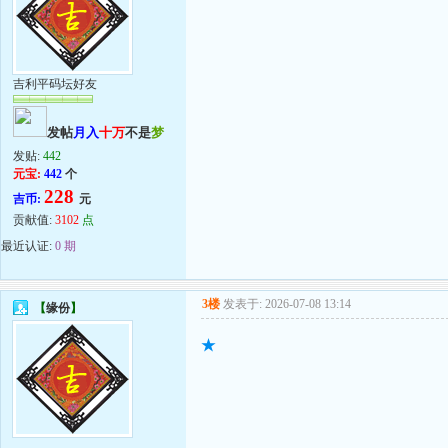
吉利平码坛好友
发帖
月入
十万
不是
梦
发贴:
442
元宝:
442
个
228
吉币:
元
贡献值:
3102
点
最近认证:
0 期
3楼
发表于: 2026-07-08 13:14
【
缘份
】
★