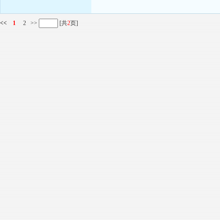
<<
1
2
>>
[共
2
页]