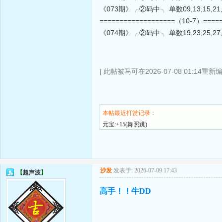
《073期》╭②码中╮ 单数09,13,15,21,29,31
===================（10-7）=====
《074期》╭②码中╮ 单数19,23,25,27,29,31
[ 此帖被马可在2026-07-08 01:14重新编
本帖最近打赏记录：
元宝:+15(舞照跳)
沙发
发表于: 2026-07-09 17:43
【
超声波
】
高手！！牛DD