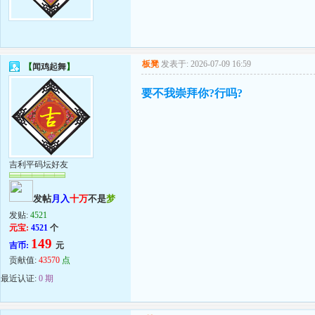
板凳
发表于: 2026-07-09 16:59
【
闻鸡起舞
】
要不我崇拜你?行吗?
吉利平码坛好友
发帖
月入
十万
不是
梦
发贴:
4521
元宝:
4521
个
149
吉币:
元
贡献值:
43570
点
最近认证:
0 期