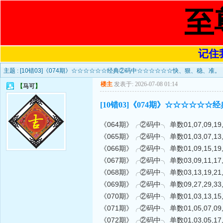
至
记住我
主题 :
[10错03]《074期》☆☆☆☆☆☆经典②码中☆☆☆☆☆☆快、狠、稳、准。
楼主
发表于: 2026-07-08 01:14
【
马可
】
[10错03]《074期》☆☆☆☆
《064期》╭②码中╮ 单数01,07,09,19,23,31
《065期》╭②码中╮ 单数01,03,07,13,15,21
《066期》╭②码中╮ 单数01,09,15,19,31,33
《067期》╭②码中╮ 单数03,09,11,17,19,21
《068期》╭②码中╮ 单数03,13,19,21,25,27
《069期》╭②码中╮ 单数09,27,29,33,35,39
《070期》╭②码中╮ 单数01,03,13,15,25,27
《071期》╭②码中╮ 单数01,05,07,09,15,23
《072期》╭②码中╮ 单数01,03,05,17,19,23