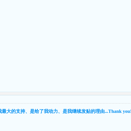
大的支持、是给了我动力、是我继续发贴的理由...Thank you