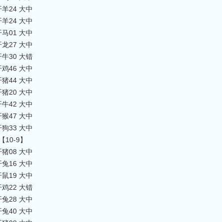
羊24 大中
羊24 大中
马01 大中
龙27 大中
牛30 大错
鸡46 大中
猪44 大中
猪20 大中
牛42 大中
猴47 大中
狗33 大中
【10-9】
猪08 大中
兔16 大中
鼠19 大中
鸡22 大错
兔28 大中
兔40 大中