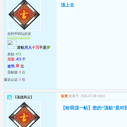
顶上去
吉利平码坛好友
发帖
月入
十万
不是
梦
发贴:
472
元宝:
472
个
0
吉币:
元
贡献值:
0
点
最近认证:
0 期
板凳
发表于: 2026-07-09 18:03
【
圣战风云
】
【给我顶一帖】您的“顶贴”是对我最