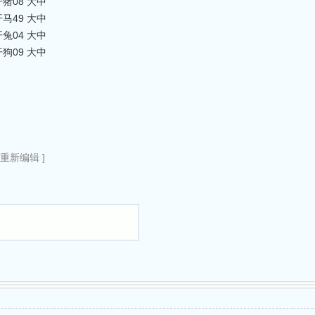
猪08 大中
马49 大中
兔04 大中
狗09 大中
7重新编辑 ]