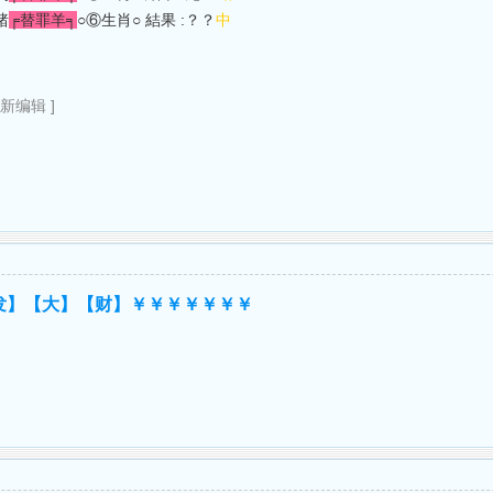
猪
╒替罪羊╕
○⑥生肖○ 結果 :？？
中
重新编辑 ]
发】【大】【财】￥￥￥￥￥￥￥