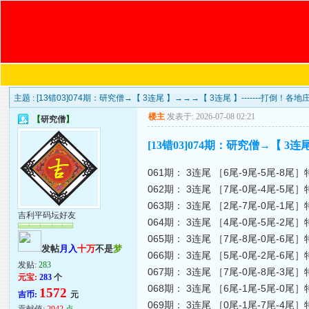
主题 :
[13错03]074期：研究僧→【 3连尾 】→→→【 3连尾 】-------打倒！各地
楼主
发表于: 2026-07-08 02:21
【
研究僧
】
[13错03]074期：研究僧→【 3连
061期： 3连尾 ［6尾-9尾-5尾-8尾］特：
062期： 3连尾 ［7尾-0尾-4尾-5尾］特：
063期： 3连尾 ［2尾-7尾-0尾-1尾］特
吉利平码坛好友
064期： 3连尾 ［4尾-0尾-5尾-2尾］特：
065期： 3连尾 ［7尾-8尾-0尾-6尾］特：
发帖
月入
十万
不是
梦
066期： 3连尾 ［5尾-0尾-2尾-6尾］特： 
发贴:
283
067期： 3连尾 ［7尾-0尾-8尾-3尾］
元宝:
283
个
068期： 3连尾 ［6尾-1尾-5尾-0尾］特：
1572
吉币:
元
069期： 3连尾 ［0尾-1尾-7尾-4尾］特：
贡献值:
2942
点