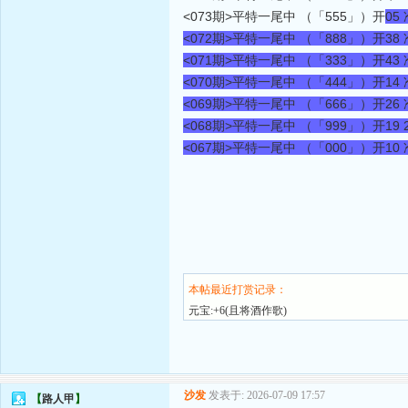
<073期>平特一尾中 （「555」）开
05
<072期>平特一尾中 （「888」）开
38
<071期>平特一尾中 （「333」）开
43
<070期>平特一尾中 （「444」）开
14
<069期>平特一尾中 （「666」）开
26
<068期>平特一尾中 （「999」）开
19 
<067期>平特一尾中 （「000」）开
10
本帖最近打赏记录：
元宝:+6(且将酒作歌)
沙发
发表于: 2026-07-09 17:57
【
路人甲
】