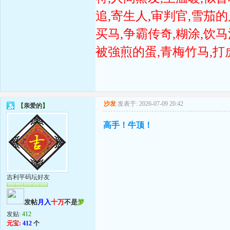
追,寄生人,审判官,雪茄
买马,争霸传奇,糊涂,饮
被強煎的蛋,青梅竹马,打
沙发
发表于: 2026-07-09 20:42
【
亲爱的
】
高手！牛顶！
吉利平码坛好友
发帖
月入
十万
不是
梦
发贴:
412
元宝:
412
个