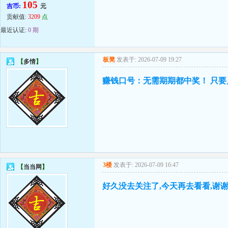
105
吉币:
元
贡献值:
3209
点
最近认证:
0 期
板凳
发表于: 2026-07-09 19:27
【
多情
】
赚钱口号：无需期期都中奖！ 只要
3楼
发表于: 2026-07-09 16:47
【
当当网
】
好久没去关注了,今天再去看看,谢谢