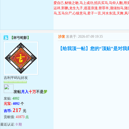
爱自己,豺狼之吻,马上成功,招兵买马,马仰人翻,用
运祥,郭鹏,龙生九子,逍遥浪漫,替罪羊,溜须拍马,随
马,五马分尸,心猿意马,君子一言,河水东流,天舞,凤
沙发
发表于: 2026-07-09 19:35
【
杯弓蛇影
】
【给我顶一帖】您的“顶贴”是对我最大
吉利平码坛好友
发帖
月入
十万
不是
梦
发贴:
4092
元宝:
4092
个
217
吉币:
元
贡献值:
41873
点
最近认证:
0 期