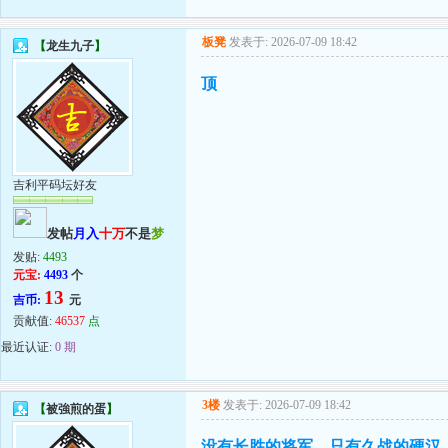
板凳
发表于: 2026-07-09 18:42
【
龙生九子
】
顶
吉利平码坛好友
发帖
月入
十万
不是
梦
发贴:
4493
元宝:
4493
个
13
吉币:
元
贡献值:
46537
点
最近认证:
0 期
3楼
发表于: 2026-07-09 18:42
【
被強煎的蛋
】
没有长胜的将军，只有久战的硬汉