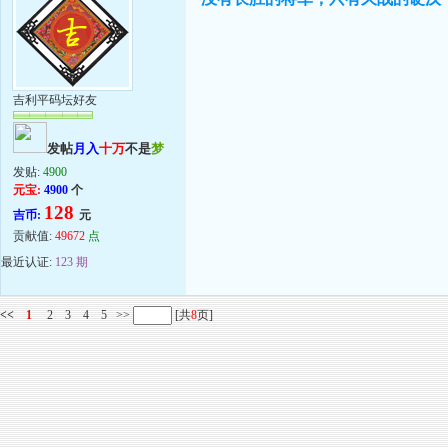
吉利平码坛好友
发帖
月入
十万
不是
梦
发贴:
4900
元宝:
4900
个
128
吉币:
元
贡献值:
49672
点
最近认证:
123 期
<<
1
2
3
4
5
>>
[共
8
页]