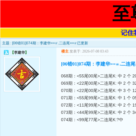
至
记住我
主题 :
[06错01]074期：李建华==≌.二连尾==≌已更新
楼主
发表于: 2026-07-08 03:43
【
李建华
】
[06错01]074期：李建华==≌.二连
068期：<55尾00尾>二连尾K: 中 2 个 2
069期：<22尾00尾>二连尾K: 中 2 个 3
070期：<22尾00尾>二连尾K: 中 3 个 12
071期：<55尾99尾>二连尾K: 中 1 个 0
072期：<11尾99尾>二连尾K: 中 2 个 1
073期：<44尾99尾>二连尾K: 中 2 个 3
074期：<99尾77尾>二连尾K:?中