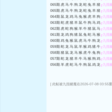
065期.虎.马.牛.狗.龙.蛇.兔.羊.猪
╓九指
065期.虎.马.牛.狗.龙.蛇.兔.羊.猪
╓九指
064期.鼠.龙.鸡.马.兔.猴.虎.羊.狗
╓九指
063期.蛇.虎.猪.羊.鼠.牛.狗.马.鸡
╓九指
062期.虎.蛇.狗.猴.羊.牛.猪.鼠.马
╓九指
061期.龙.鸡.狗.猪.鼠.兔.蛇.马.猴
╓九指
060期.鸡.兔.猴.鼠.虎.马.牛.狗.龙
╓九指
059期.蛇.龙.马.鼠.羊.猴.鸡.猪.牛
╓九指
058期.猪.鼠.龙.马.猴.虎.牛.兔.狗
╓九指
057期.蛇.龙.猪.羊.牛.马.猴.狗.鸡
╓九指
056期.羊.虎.蛇.马.牛.狗.鼠.鸡.龙
╓九指
[ 此帖被九指赌魔在2026-07-08 03:55