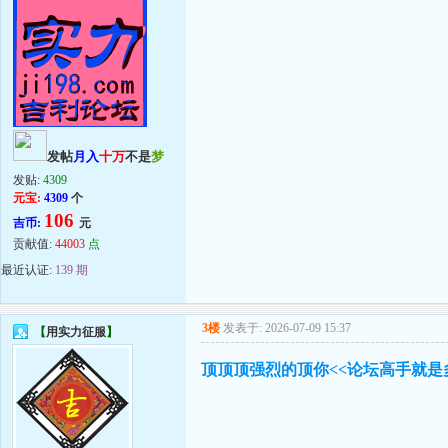
发帖
月入
十万
不是
梦
发贴:
4309
元宝:
4309
个
106
吉币:
元
贡献值:
44003
点
最近认证:
139 期
3楼
发表于: 2026-07-09 15:37
【
用实力征服
】
顶顶顶强烈的顶你<<论坛高手就是