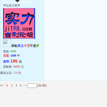
平坛实力高手
发帖
月入
十万
不是
梦
发贴:
4309
元宝:
4309
个
106
吉币:
元
贡献值:
44003
点
最近认证:
139 期
<<
1
2
3
4
>>
[共
4
页]