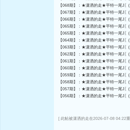
【068期】：★潇洒的走★平特一尾J〖(22
【067期】：★潇洒的走★平特一尾J〖(555
【066期】：★潇洒的走★平特一尾J〖(666
【065期】：★潇洒的走★平特一尾J〖(444
【065期】：★潇洒的走★平特一尾J〖(444
【064期】：★潇洒的走★平特一尾J〖(77
【063期】：★潇洒的走★平特一尾J〖(33
【062期】：★潇洒的走★平特一尾J〖(33
【061期】：★潇洒的走★平特一尾J〖(00
【060期】：★潇洒的走★平特一尾J〖(55
【059期】：★潇洒的走★平特一尾J〖(44
【058期】：★潇洒的走★平特一尾J〖(99
【057期】：★潇洒的走★平特一尾J〖(9
【056期】：★潇洒的走★平特一尾J〖(11
[ 此帖被潇洒的走在2026-07-08 04:22