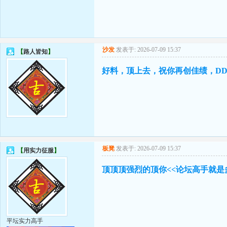
沙发
发表于: 2026-07-09 15:37
【
路人皆知
】
好料，顶上去，祝你再创佳绩，DD
板凳
发表于: 2026-07-09 15:37
【
用实力征服
】
顶顶顶强烈的顶你<<论坛高手就是
平坛实力高手