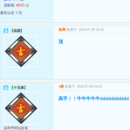
贡献值:
48185
点
最近认证:
0 期
板凳
发表于: 2026-07-09 16:20
【
说谎
】
顶
3楼
发表于: 2026-07-09 16:02
【
十兄弟
】
高手！！牛牛牛牛牛ddddddddddd
吉利平码坛好友