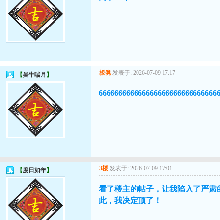
板凳
发表于: 2026-07-09 17:17
【
吴牛喘月
】
666666666666666666666666666666
3楼
发表于: 2026-07-09 17:01
【
度日如年
】
看了楼主的帖子，让我陷入了严肃
此，我决定顶了！