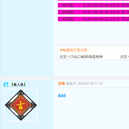
〖067期〗：【<30.28.03.44.45>】开
3
〖066期〗：【<47.49.39.05.20>】开
1
〖065期〗：【<13.49.09.10.02>】开
2
本帖最近打赏记录：
元宝:+17(众口难调)我是财神
元宝:
沙发
发表于: 2026-07-09 17:52
【
食人鱼
】
ddd