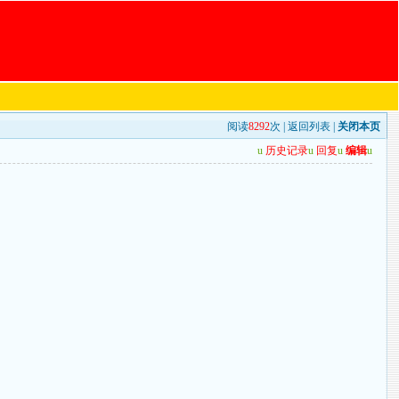
阅读
8292
次 |
返回列表
|
关闭本页
u
历史记录
u
回复
u
编辑
u