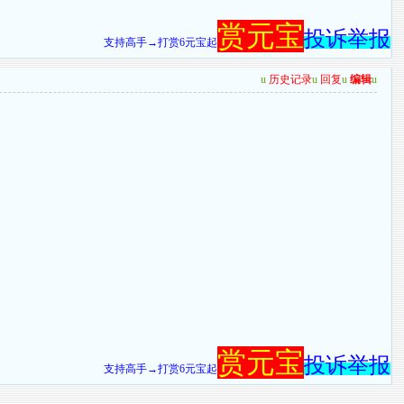
赏元宝
投诉举报
支持高手→打赏6元宝起
u
历史记录
u
回复
u
编辑
u
赏元宝
投诉举报
支持高手→打赏6元宝起