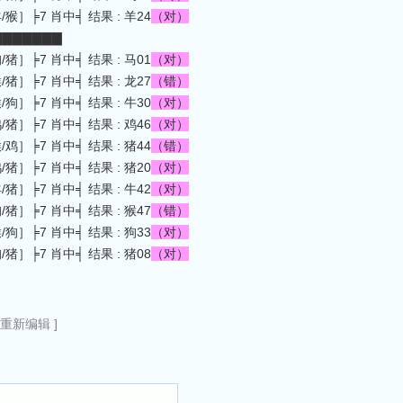
/猴］╞7 肖中╡ 结果 : 羊24
（对）
▇▇▇▇▇▇▇
/猪］╞7 肖中╡ 结果 : 马01
（对）
/猪］╞7 肖中╡ 结果 : 龙27
（错）
/狗］╞7 肖中╡ 结果 : 牛30
（对）
/猪］╞7 肖中╡ 结果 : 鸡46
（对）
/鸡］╞7 肖中╡ 结果 : 猪44
（错）
/猪］╞7 肖中╡ 结果 : 猪20
（对）
/猪］╞7 肖中╡ 结果 : 牛42
（对）
/猪］╞7 肖中╡ 结果 : 猴47
（错）
/狗］╞7 肖中╡ 结果 : 狗33
（对）
/猪］╞7 肖中╡ 结果 : 猪08
（对）
6重新编辑 ]