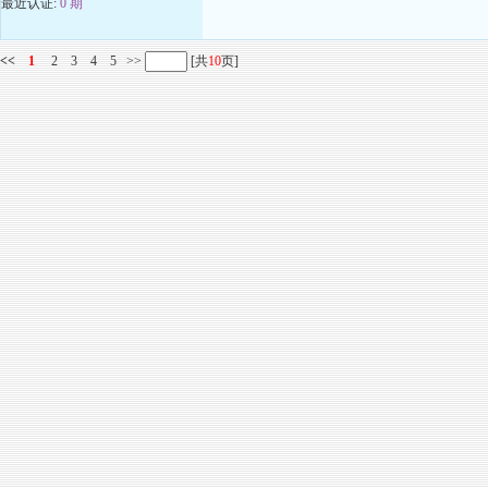
最近认证:
0 期
<<
1
2
3
4
5
>>
[共
10
页]