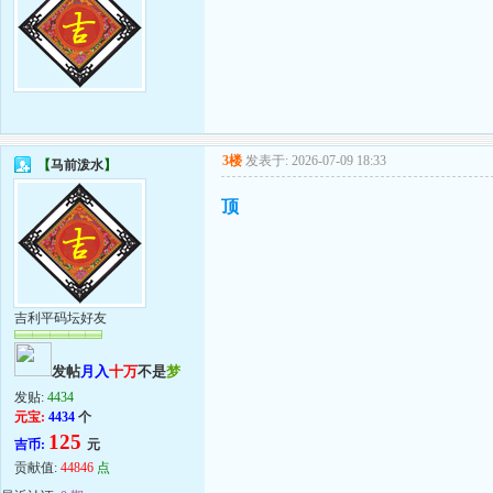
3楼
发表于: 2026-07-09 18:33
【
马前泼水
】
顶
吉利平码坛好友
发帖
月入
十万
不是
梦
发贴:
4434
元宝:
4434
个
125
吉币:
元
贡献值:
44846
点