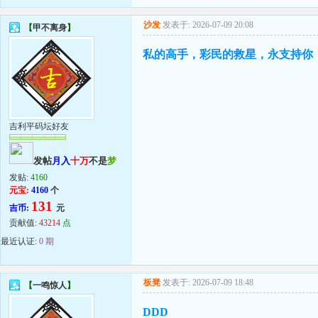
沙发
发表于: 2026-07-09 20:08
【
甲不离身
】
私的高手，彩民的救星，永支持你
吉利平码坛好友
发帖
月入
十万
不是
梦
发贴:
4160
元宝:
4160
个
131
吉币:
元
贡献值:
43214
点
最近认证:
0 期
板凳
发表于: 2026-07-09 18:48
【
一鸣惊人
】
DDD