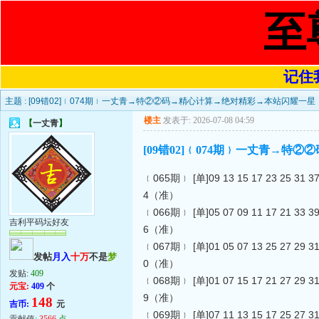
至
记住我
主题 :
[09错02]﹛074期﹜一丈青→特②②码→精心计算→绝对精彩→本站闪耀一星
楼主
发表于: 2026-07-08 04:59
【
一丈青
】
[09错02]﹛074期﹜一丈青→
﹛065期﹜ [单]09 13 15 17 23 25 31
4（准）
﹛066期﹜ [单]05 07 09 11 17 21 33
吉利平码坛好友
6（准）
﹛067期﹜ [单]01 05 07 13 25 27 29
发帖
月入
十万
不是
梦
0（准）
发贴:
409
﹛068期﹜ [单]01 07 15 17 21 27 29
元宝:
409
个
9（准）
148
吉币:
元
﹛069期﹜ [单]07 11 13 15 17 25 27
贡献值:
3566
点