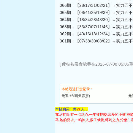
066期：【28/17/31/02/21】→实力
065期：【08/41/25/19/39】→实力
064期：【18/34/28/43/30】→实力
063期：【33/37/07/11/46】→实力
062期：【40/16/13/12/24】→实力
061期：【07/38/30/08/02】→实力
[ 此帖被蚕食鲸吞在2026-07-08 05:05
本帖最近打赏记录：
元宝:+6(晴天霹雳)
元
本帖购买一共
29
人：
亢龙有悔,有一点动心,一年被蛇咬,亲爱的小孩,神笔
马,她的要求,一鸣惊人,猴子栽桃,缚鸡之力,沧桑白