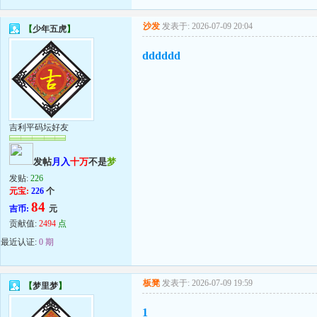
沙发
发表于: 2026-07-09 20:04
【
少年五虎
】
dddddd
吉利平码坛好友
发帖
月入
十万
不是
梦
发贴:
226
元宝:
226
个
84
吉币:
元
贡献值:
2494
点
最近认证:
0 期
板凳
发表于: 2026-07-09 19:59
【
梦里梦
】
1