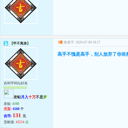
3楼
发表于: 2026-07-09 18:17
【
甲不离身
】
高手不愧是高手，别人放弃了你依
吉利平码坛好友
发帖
月入
十万
不是
梦
发贴:
4160
元宝:
4160
个
131
吉币:
元
贡献值:
43214
点