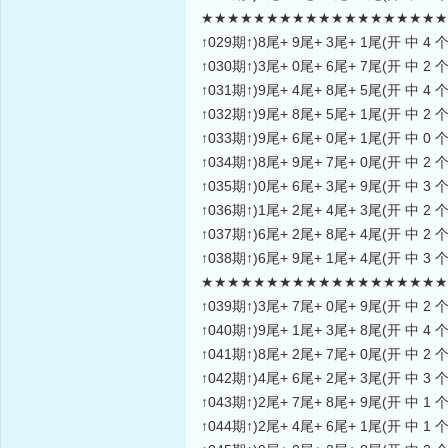
★★★★★★★★★★★★★★★★★★★★
↑029期↑)8尾+ 9尾+ 3尾+ 1尾(开 中 4 个
↑030期↑)3尾+ 0尾+ 6尾+ 7尾(开 中 2 
↑031期↑)9尾+ 4尾+ 8尾+ 5尾(开 中 4 个
↑032期↑)9尾+ 8尾+ 5尾+ 1尾(开 中 2 
↑033期↑)9尾+ 6尾+ 0尾+ 1尾(开 中 0
↑034期↑)8尾+ 9尾+ 7尾+ 0尾(开 中 2 
↑035期↑)0尾+ 6尾+ 3尾+ 9尾(开 中 3 
↑036期↑)1尾+ 2尾+ 4尾+ 3尾(开 中 2 
↑037期↑)6尾+ 2尾+ 8尾+ 4尾(开 中 2 
↑038期↑)6尾+ 9尾+ 1尾+ 4尾(开 中 3 
★★★★★★★★★★★★★★★★★★★★
↑039期↑)3尾+ 7尾+ 0尾+ 9尾(开 中 2 
↑040期↑)9尾+ 1尾+ 3尾+ 8尾(开 中 4 个
↑041期↑)8尾+ 2尾+ 7尾+ 0尾(开 中 2 
↑042期↑)4尾+ 6尾+ 2尾+ 3尾(开 中 3 
↑043期↑)2尾+ 7尾+ 8尾+ 9尾(开 中 1
↑044期↑)2尾+ 4尾+ 6尾+ 1尾(开 中 1