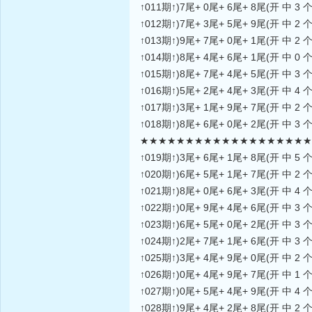
↑011期↑)7尾+ 0尾+ 6尾+ 8尾(开 中 3 
↑012期↑)7尾+ 3尾+ 5尾+ 9尾(开 中 2 
↑013期↑)9尾+ 7尾+ 0尾+ 1尾(开 中 2 
↑014期↑)8尾+ 4尾+ 6尾+ 1尾(开 中 0
↑015期↑)8尾+ 7尾+ 4尾+ 5尾(开 中 3 
↑016期↑)5尾+ 2尾+ 4尾+ 3尾(开 中 4 个
↑017期↑)3尾+ 1尾+ 9尾+ 7尾(开 中 2 
↑018期↑)8尾+ 6尾+ 0尾+ 2尾(开 中 3 
★★★★★★★★★★★★★★★★★★★★
↑019期↑)3尾+ 6尾+ 1尾+ 8尾(开 中 5 个
↑020期↑)6尾+ 5尾+ 1尾+ 7尾(开 中 2 
↑021期↑)8尾+ 0尾+ 6尾+ 3尾(开 中 4 个
↑022期↑)0尾+ 9尾+ 4尾+ 6尾(开 中 3 
↑023期↑)6尾+ 5尾+ 0尾+ 2尾(开 中 3 
↑024期↑)2尾+ 7尾+ 1尾+ 6尾(开 中 3 
↑025期↑)3尾+ 4尾+ 9尾+ 0尾(开 中 2 
↑026期↑)0尾+ 4尾+ 9尾+ 7尾(开 中 1
↑027期↑)0尾+ 5尾+ 4尾+ 9尾(开 中 4 个
↑028期↑)9尾+ 4尾+ 2尾+ 8尾(开 中 2 