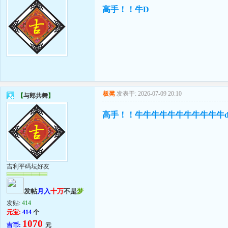
高手！！牛D
板凳
发表于: 2026-07-09 20:10
【
与郎共舞
】
高手！！牛牛牛牛牛牛牛牛牛牛牛ddddd
吉利平码坛好友
发帖
月入
十万
不是
梦
发贴:
414
元宝:
414
个
1070
吉币:
元