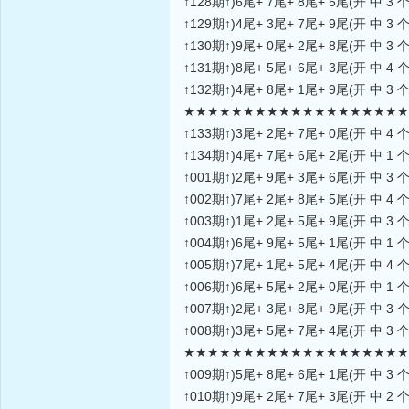
↑128期↑)6尾+ 7尾+ 8尾+ 5尾(开 中 3 
↑129期↑)4尾+ 3尾+ 7尾+ 9尾(开 中 3 
↑130期↑)9尾+ 0尾+ 2尾+ 8尾(开 中 3 
↑131期↑)8尾+ 5尾+ 6尾+ 3尾(开 中 4 个
↑132期↑)4尾+ 8尾+ 1尾+ 9尾(开 中 3 
★★★★★★★★★★★★★★★★★★★★
↑133期↑)3尾+ 2尾+ 7尾+ 0尾(开 中 4 个
↑134期↑)4尾+ 7尾+ 6尾+ 2尾(开 中 1
↑001期↑)2尾+ 9尾+ 3尾+ 6尾(开 中 3 
↑002期↑)7尾+ 2尾+ 8尾+ 5尾(开 中 4 个
↑003期↑)1尾+ 2尾+ 5尾+ 9尾(开 中 3 
↑004期↑)6尾+ 9尾+ 5尾+ 1尾(开 中 1
↑005期↑)7尾+ 1尾+ 5尾+ 4尾(开 中 4 个
↑006期↑)6尾+ 5尾+ 2尾+ 0尾(开 中 1
↑007期↑)2尾+ 3尾+ 8尾+ 9尾(开 中 3 
↑008期↑)3尾+ 5尾+ 7尾+ 4尾(开 中 3 
★★★★★★★★★★★★★★★★★★★★
↑009期↑)5尾+ 8尾+ 6尾+ 1尾(开 中 3 
↑010期↑)9尾+ 2尾+ 7尾+ 3尾(开 中 2 