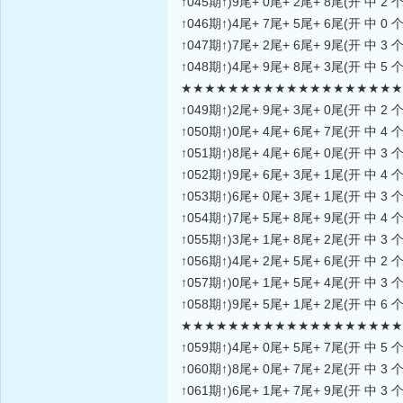
↑045期↑)9尾+ 0尾+ 2尾+ 8尾(开 中 2 
↑046期↑)4尾+ 7尾+ 5尾+ 6尾(开 中 0
↑047期↑)7尾+ 2尾+ 6尾+ 9尾(开 中 3 
↑048期↑)4尾+ 9尾+ 8尾+ 3尾(开 中 5 个
★★★★★★★★★★★★★★★★★★★★
↑049期↑)2尾+ 9尾+ 3尾+ 0尾(开 中 2 
↑050期↑)0尾+ 4尾+ 6尾+ 7尾(开 中 4 个
↑051期↑)8尾+ 4尾+ 6尾+ 0尾(开 中 3 
↑052期↑)9尾+ 6尾+ 3尾+ 1尾(开 中 4 个
↑053期↑)6尾+ 0尾+ 3尾+ 1尾(开 中 3 
↑054期↑)7尾+ 5尾+ 8尾+ 9尾(开 中 4 个
↑055期↑)3尾+ 1尾+ 8尾+ 2尾(开 中 3 
↑056期↑)4尾+ 2尾+ 5尾+ 6尾(开 中 2 
↑057期↑)0尾+ 1尾+ 5尾+ 4尾(开 中 3 
↑058期↑)9尾+ 5尾+ 1尾+ 2尾(开 中 6 个 
★★★★★★★★★★★★★★★★★★★★
↑059期↑)4尾+ 0尾+ 5尾+ 7尾(开 中 5 个
↑060期↑)8尾+ 0尾+ 7尾+ 2尾(开 中 3 
↑061期↑)6尾+ 1尾+ 7尾+ 9尾(开 中 3 