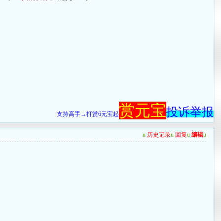
赏元宝
投诉举报
支持高手→打赏6元宝起
u
历史记录
u
回复
u
编辑
u