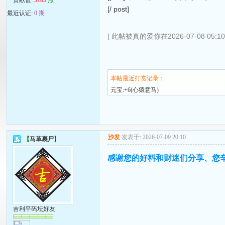
[/ post]
最近认证:
0 期
[ 此帖被真的爱你在2026-07-08 05:1
本帖最近打赏记录：
元宝:+6(心猿意马)
沙发
发表于: 2026-07-09 20:10
【
马革裹尸
】
感谢您的好料和财迷们分享、您
吉利平码坛好友