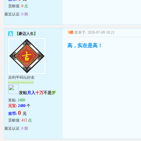
贡献值:
0
点
最近认证:
0 期
3楼
发表于: 2026-07-09 18:21
【
豪迈人生
】
高，实在是高！
吉利平码坛好友
发帖
月入
十万
不是
梦
发贴:
2480
元宝:
2480
个
0
吉币:
元
贡献值:
413
点
最近认证:
0 期