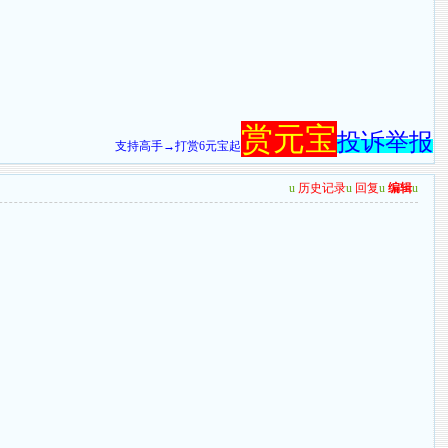
赏元宝
投诉举报
支持高手→打赏6元宝起
u
历史记录
u
回复
u
编辑
u