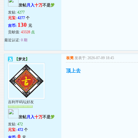
发帖
月入
十万
不是
梦
发贴:
4277
元宝:
4277
个
130
吉币:
元
贡献值:
43328
点
最近认证:
0 期
板凳
发表于: 2026-07-09 18:45
【
梦龙
】
顶上去
吉利平码坛好友
发帖
月入
十万
不是
梦
发贴:
472
元宝:
472
个
0
吉币:
元