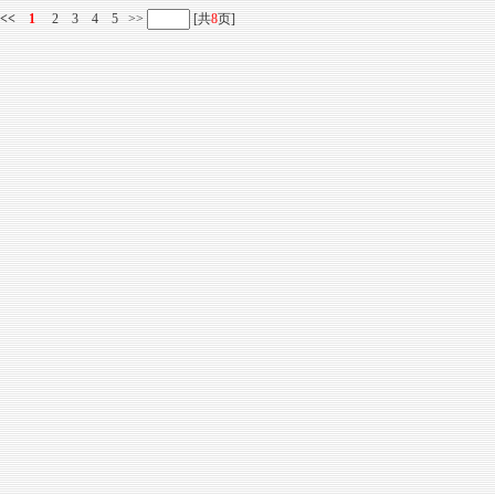
<<
1
2
3
4
5
>>
[共
8
页]