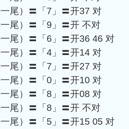
平特一尾）〓「7」〓开
37 对
平特一尾）〓「9」〓开
不对
平特一尾）〓「6」〓开
36 46 对
平特一尾）〓「4」〓开
14 对
平特一尾）〓「7」〓开
27 对
平特一尾）〓「0」〓开
10 对
平特一尾）〓「8」〓开
08 对
平特一尾）〓「8」〓开
不对
平特一尾）〓「5」〓开
15 05 对