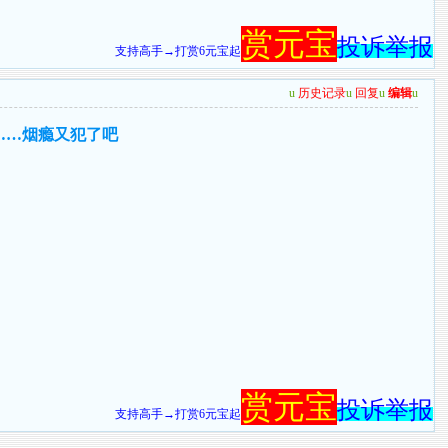
赏元宝
投诉举报
支持高手→打赏6元宝起
u
历史记录
u
回复
u
编辑
u
……烟瘾又犯了吧
赏元宝
投诉举报
支持高手→打赏6元宝起