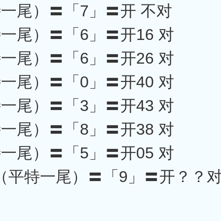
平特一尾）〓「7」〓开
不对
平特一尾）〓「6」〓开
16 对
平特一尾）〓「6」〓开
26 对
平特一尾）〓「0」〓开
40 对
平特一尾）〓「3」〓开
43 对
平特一尾）〓「8」〓开
38 对
平特一尾）〓「5」〓开
05 对
4期)〓（平特一尾）〓「9」〓开
？？