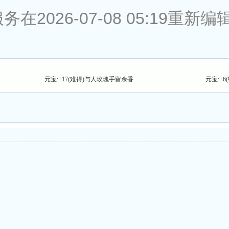
在2026-07-08 05:19重新编辑
元宝:+17(难得)与人玫瑰手留余香
元宝:+