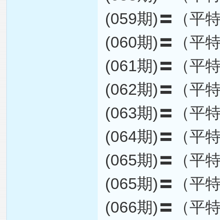
(059期)〓（
(060期)〓（
(061期)〓（
(062期)〓（
(063期)〓（
(064期)〓（
(065期)〓（
(065期)〓（
(066期)〓（