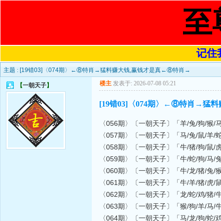
至
记住我
主题 :
[19错03]〈074期〉←⑧特肖→猛料赚大钱,赢钱才是真←⑧特肖→
楼主
发表于: 2026-07-08 05:21
【
一朝天子
】
[19错03]〈074期〉←⑧特肖→
〈056期〉〔一朝天子〕「羊/兔/狗/猴/马
〈057期〉〔一朝天子〕「马/兔/鼠/羊/蛇
〈058期〉〔一朝天子〕「牛/猪/狗/鼠/虎
〈059期〉〔一朝天子〕「牛/蛇/狗/马/兔
〈060期〉〔一朝天子〕「牛/龙/猪/兔/猴
〈061期〉〔一朝天子〕「牛/羊/猪/虎/鼠
〈062期〉〔一朝天子〕「龙/蛇/鸡/猪/牛
〈063期〉〔一朝天子〕「猴/狗/羊/马/牛
〈064期〉〔一朝天子〕「马/龙/狗/蛇/鸡