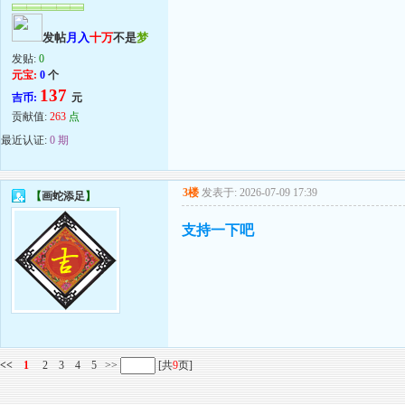
发帖
月入
十万
不是
梦
发贴:
0
元宝:
0
个
137
吉币:
元
贡献值:
263
点
最近认证:
0 期
3楼
发表于: 2026-07-09 17:39
【
画蛇添足
】
支持一下吧
<<
1
2
3
4
5
>>
[共
9
页]