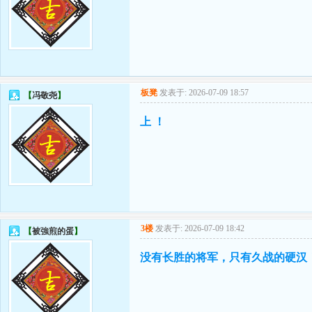
板凳
发表于: 2026-07-09 18:57
【
冯敬尧
】
上 ！
3楼
发表于: 2026-07-09 18:42
【
被強煎的蛋
】
没有长胜的将军，只有久战的硬汉