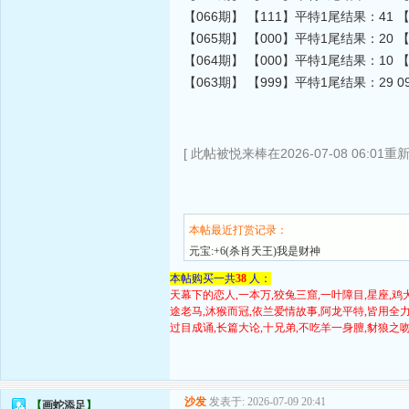
【066期】 【111】平特1尾结果：41 
【065期】 【000】平特1尾结果：20 
【064期】 【000】平特1尾结果：10 
【063期】 【999】平特1尾结果：29 0
[ 此帖被悦来棒在2026-07-08 06:01重
本帖最近打赏记录：
元宝:+6(杀肖天王)我是财神
本帖购买一共
38
人：
天幕下的恋人,一本万,狡兔三窟,一叶障目,星座,鸡
途老马,沐猴而冠,依兰爱情故事,阿龙平特,皆用全力
过目成诵,长篇大论,十兄弟,不吃羊一身膻,豺狼之吻
沙发
发表于: 2026-07-09 20:41
【
画蛇添足
】