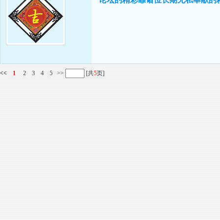
<<
1
2
3
4
5
>>
[共
5
页]