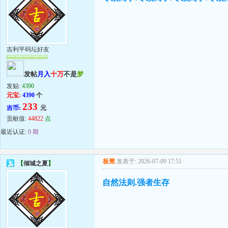
吉利平码坛好友
发帖
月入
十万
不是
梦
发贴:
4390
元宝:
4390
个
233
吉币:
元
贡献值:
44822
点
最近认证:
0 期
板凳
发表于: 2026-07-09 17:51
【
倾城之夏
】
自然法则.强者生存