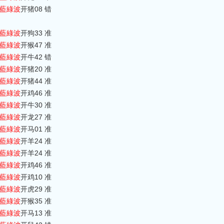
藍綠波
开猪08 错
藍綠波
开狗33 准
藍綠波
开猴47 准
藍綠波
开牛42 错
藍綠波
开猪20 准
藍綠波
开猪44 准
藍綠波
开鸡46 准
藍綠波
开牛30 准
藍綠波
开龙27 准
藍綠波
开马01 准
藍綠波
开羊24 准
藍綠波
开羊24 准
藍綠波
开鸡46 准
藍綠波
开鸡10 准
藍綠波
开虎29 准
藍綠波
开猴35 准
藍綠波
开马13 准