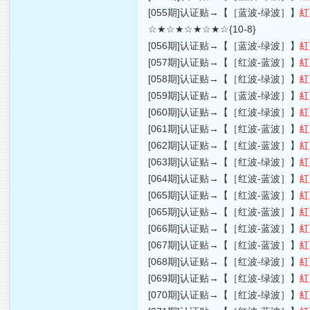
[055期]认证贴→【［蓝波-绿波］】
紅
☆★☆★☆★☆★☆{10-8}
[056期]认证贴→【［蓝波-绿波］】
紅
[057期]认证贴→【［红波-蓝波］】
紅
[058期]认证贴→【［红波-绿波］】
紅
[059期]认证贴→【［蓝波-绿波］】
紅
[060期]认证贴→【［红波-绿波］】
紅
[061期]认证贴→【［红波-蓝波］】
紅
[062期]认证贴→【［红波-蓝波］】
紅
[063期]认证贴→【［红波-绿波］】
紅
[064期]认证贴→【［红波-蓝波］】
紅
[065期]认证贴→【［红波-蓝波］】
紅
[065期]认证贴→【［红波-蓝波］】
紅
[066期]认证贴→【［红波-蓝波］】
紅
[067期]认证贴→【［红波-蓝波］】
紅
[068期]认证贴→【［红波-绿波］】
紅
[069期]认证贴→【［红波-绿波］】
紅
[070期]认证贴→【［红波-绿波］】
紅