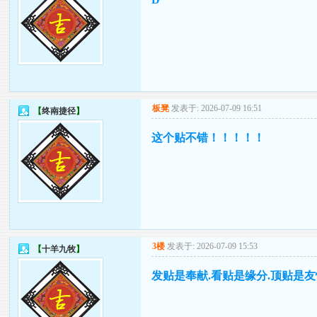
板凳
发表于: 2026-07-09 16:51
【
终南捷径
】
这个贴不错！！！！！
3楼
发表于: 2026-07-09 15:53
【
十羊九牧
】
发贴是奉献.看贴是缘分.顶贴是友