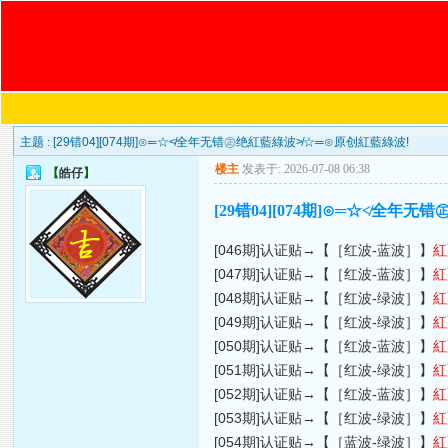
主题 :
[29错04][074期]⊙═☆≮全年无错㊣绝紅藍綠波≯☆═⊙原创紅藍綠波!
楼主
发表于: 2026-07-08 06:38
【
皓仔
】
[29错04][074期]⊙═☆≮全年
[046期]认证贴→【［红波-蓝波］】
紅
[047期]认证贴→【［红波-蓝波］】
紅
[048期]认证贴→【［红波-绿波］】
紅
[049期]认证贴→【［红波-绿波］】
紅
[050期]认证贴→【［红波-蓝波］】
紅
[051期]认证贴→【［红波-绿波］】
紅
[052期]认证贴→【［红波-蓝波］】
紅
[053期]认证贴→【［红波-绿波］】
紅
[054期]认证贴→【［蓝波-绿波］】
紅