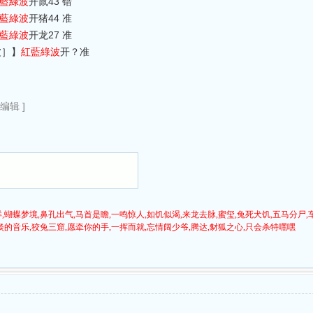
藍綠波
开鼠43 错
藍綠波
开猪44 准
藍綠波
开龙27 准
绿波］】
紅藍綠波
开？准
新编辑 ]
,蝴蝶梦境,鼻孔出气,马首是瞻,一鸣惊人,如饥似渴,来龙去脉,蜜玺,兔死犬饥,五马分尸,
淡的音乐,狡兔三窟,愿牵你的手,一挥而就,忘情阔少爷,腾达,豺狐之心,只会杀特嘿嘿