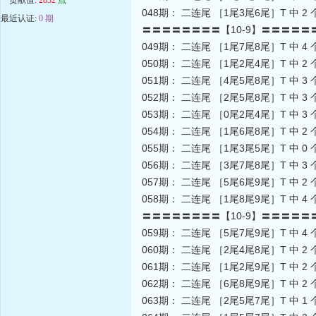
048期： 二连尾 ［1尾3尾6尾］T 中 2 个
最近认证:
0 期
〓〓〓〓〓〓〓〓【10-9】〓〓〓〓〓
049期： 二连尾 ［1尾7尾8尾］T 中 4 个 
050期： 二连尾 ［1尾2尾4尾］T 中 2 个
051期： 二连尾 ［4尾5尾8尾］T 中 3 个 
052期： 二连尾 ［2尾5尾8尾］T 中 3 个 
053期： 二连尾 ［0尾2尾4尾］T 中 3 个 
054期： 二连尾 ［1尾6尾8尾］T 中 2 个
055期： 二连尾 ［1尾3尾5尾］T 中 0 
056期： 二连尾 ［3尾7尾8尾］T 中 3 个 
057期： 二连尾 ［5尾6尾9尾］T 中 2 个
058期： 二连尾 ［1尾8尾9尾］T 中 4 个 
〓〓〓〓〓〓〓〓【10-9】〓〓〓〓〓
059期： 二连尾 ［5尾7尾9尾］T 中 4 个 
060期： 二连尾 ［2尾4尾8尾］T 中 2 个
061期： 二连尾 ［1尾2尾9尾］T 中 2 个
062期： 二连尾 ［6尾8尾9尾］T 中 2 个
063期： 二连尾 ［2尾5尾7尾］T 中 1 